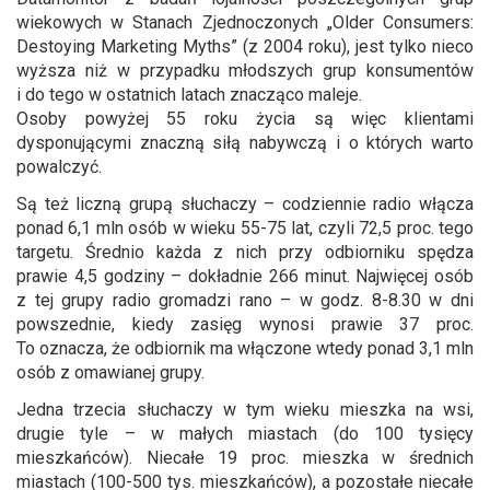
wiekowych w Stanach Zjednoczonych „Older Consumers:
Destoying Marketing Myths” (z 2004 roku), jest tylko nieco
wyższa niż w przypadku młodszych grup konsumentów
i do tego w ostatnich latach znacząco maleje.
Osoby powyżej 55 roku życia są więc klientami
dysponującymi znaczną siłą nabywczą i o których warto
powalczyć.
Są też liczną grupą słuchaczy – codziennie radio włącza
ponad 6,1 mln osób w wieku 55-75 lat, czyli 72,5 proc. tego
targetu. Średnio każda z nich przy odbiorniku spędza
prawie 4,5 godziny – dokładnie 266 minut. Najwięcej osób
z tej grupy radio gromadzi rano – w godz. 8-8.30 w dni
powszednie, kiedy zasięg wynosi prawie 37 proc.
To oznacza, że odbiornik ma włączone wtedy ponad 3,1 mln
osób z omawianej grupy.
Jedna trzecia słuchaczy w tym wieku mieszka na wsi,
drugie tyle – w małych miastach (do 100 tysięcy
mieszkańców). Niecałe 19 proc. mieszka w średnich
miastach (100-500 tys. mieszkańców), a pozostałe niecałe