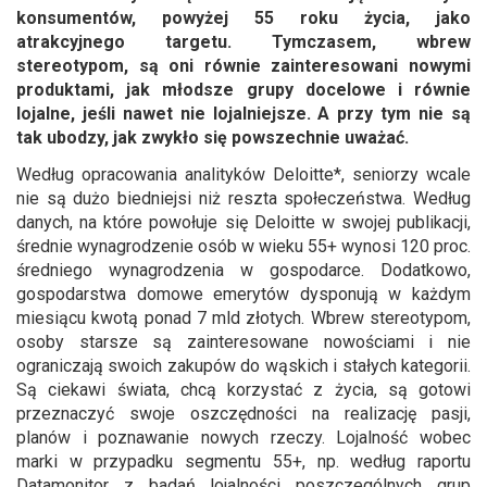
konsumentów, powyżej 55 roku życia, jako
atrakcyjnego targetu. Tymczasem, wbrew
stereotypom, są oni równie zainteresowani nowymi
produktami, jak młodsze grupy docelowe i równie
lojalne, jeśli nawet nie lojalniejsze. A przy tym nie są
tak ubodzy, jak zwykło się powszechnie uważać.
Według opracowania analityków Deloitte*, seniorzy wcale
nie są dużo biedniejsi niż reszta społeczeństwa. Według
danych, na które powołuje się Deloitte w swojej publikacji,
średnie wynagrodzenie osób w wieku 55+ wynosi 120 proc.
średniego wynagrodzenia w gospodarce. Dodatkowo,
gospodarstwa domowe emerytów dysponują w każdym
miesiącu kwotą ponad 7 mld złotych. Wbrew stereotypom,
osoby starsze są zainteresowane nowościami i nie
ograniczają swoich zakupów do wąskich i stałych kategorii.
Są ciekawi świata, chcą korzystać z życia, są gotowi
przeznaczyć swoje oszczędności na realizację pasji,
planów i poznawanie nowych rzeczy. Lojalność wobec
marki w przypadku segmentu 55+, np. według raportu
Datamonitor z badań lojalności poszczególnych grup