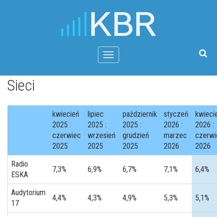
Menu
Sieci
kwiecień
lipiec
październik
styczeń
kwieci
2025 :
2025 :
2025 :
2026 :
2026 :
czerwiec
wrzesień
grudzień
marzec
czerwi
2025
2025
2025
2026
2026
Radio
7,3%
6,9%
6,7%
7,1%
6,4%
ESKA
Audytorium
4,4%
4,3%
4,9%
5,3%
5,1%
17