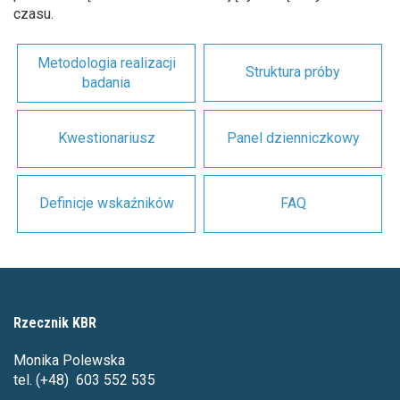
czasu.
Metodologia realizacji
Struktura próby
badania
Kwestionariusz
Panel dzienniczkowy
Definicje wskaźników
FAQ
Rzecznik KBR
Monika Polewska
tel. (+48) 603 552 535