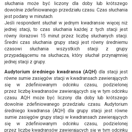
słuchania może być liczony dla doby lub krótszego
dowolnie zdefiniowanego przedziału czasu. Czas słuchania
jest podany w minutach.
Jeśli respondent słuchał w jednym kwadransie więcej niż
jednej stacji, to czas słuchania każdej z tych stacji jest
równy ilorazowi 15 minut przez liczbę słuchanych stacji.
Średni czas słuchania grupy stacji jest równy średniemu
czasowi słuchania wszystkich stacji z grupy
przypadającemu na słuchacza, który słuchał przynajmniej
jednej stacji z grupy.
Audytorium średniego kwadransa (AQH)
dla stacji jest
równe sumie zasięgów stacji w kwadransach zawierających
się w zdefiniowanym odcinku czasu, podzielonej
przez liczbę kwadransów zawierających się w tym odcinku
czasu. AQH może być liczony dla doby lub krótszego
dowolnie zdefiniowanego przedziału czasu. Audytorium
średniego kwadransa (AQH) dla grupy stacji jest równe
sumie zasięgów grupy stacji w kwadransach zawierających
się w zdefiniowanym odcinku czasu, podzielonej
przez liczbę kwadransów zawierających się w tym odcinku