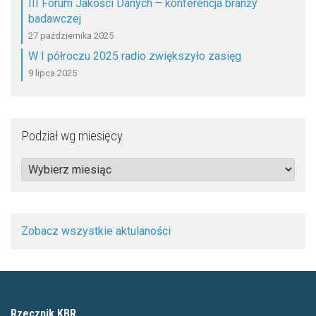
III Forum Jakości Danych – konferencja branży
badawczej
27 października 2025
W I półroczu 2025 radio zwiększyło zasięg
9 lipca 2025
Podział wg miesięcy
Podział
wg
miesięcy
Zobacz wszystkie aktulaności
Rzecznik KBR