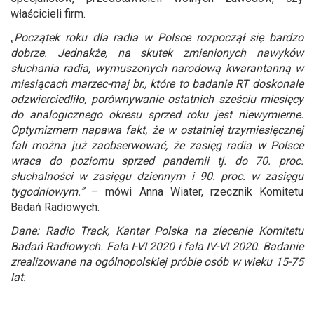
właścicieli firm.
„
Początek roku dla radia w Polsce rozpoczął się bardzo
dobrze. J
ednakże, na skutek zmienionych nawyków
słuchania radia, wymuszonych narodową kwarantanną w
miesiącach marzec-maj br.,
które to badanie RT doskonale
odzwierciedliło, porównywanie ostatnich sześciu miesięcy
do analogicznego okresu sprzed roku jest niewymierne.
Optymizmem napawa fakt, że w ostatniej trzymiesięcznej
fali można już zaobserwować, że zasięg radia w Polsce
wraca do poziomu sprzed pandemii tj. do 70. proc.
słuchalności w zasięgu dziennym i 90. proc. w zasięgu
tygodniowym.”
– mówi Anna Wiater, rzecznik Komitetu
Badań Radiowych.
Dane: Radio Track, Kantar Polska na zlecenie Komitetu
Badań Radiowych. Fala I-VI 2020 i fala IV-VI 2020. Badanie
zrealizowane na ogólnopolskiej próbie osób w wieku 15-75
lat.