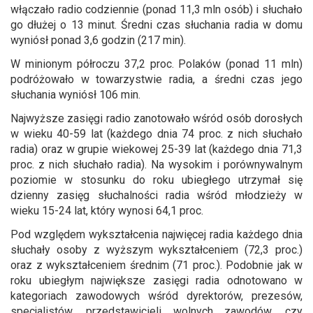
włączało radio codziennie (ponad 11,3 mln osób) i słuchało
go dłużej o 13 minut. Średni czas słuchania radia w domu
wyniósł ponad 3,6 godzin (217 min).
W minionym półroczu 37,2 proc. Polaków (ponad 11 mln)
podróżowało w towarzystwie radia, a średni czas jego
słuchania wyniósł 106 min.
Najwyższe zasięgi radio zanotowało wśród osób dorosłych
w wieku 40-59 lat (każdego dnia 74 proc. z nich słuchało
radia) oraz w grupie wiekowej 25-39 lat (każdego dnia 71,3
proc. z nich słuchało radia). Na wysokim i porównywalnym
poziomie w stosunku do roku ubiegłego utrzymał się
dzienny zasięg słuchalności radia wśród młodzieży w
wieku 15-24 lat, który wynosi 64,1 proc.
Pod względem wykształcenia najwięcej radia każdego dnia
słuchały osoby z wyższym wykształceniem (72,3 proc.)
oraz z wykształceniem średnim (71 proc.). Podobnie jak w
roku ubiegłym największe zasięgi radia odnotowano w
kategoriach zawodowych wśród dyrektorów, prezesów,
specjalistów, przedstawicieli wolnych zawodów, czy