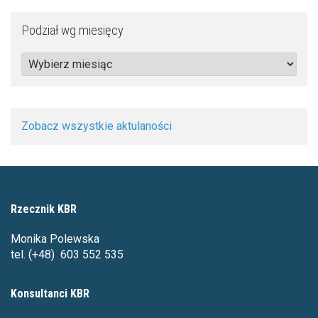
Podział wg miesięcy
Podział
wg
miesięcy
Zobacz wszystkie aktulaności
Rzecznik KBR
Monika Polewska
tel. (+48) 603 552 535
Konsultanci KBR