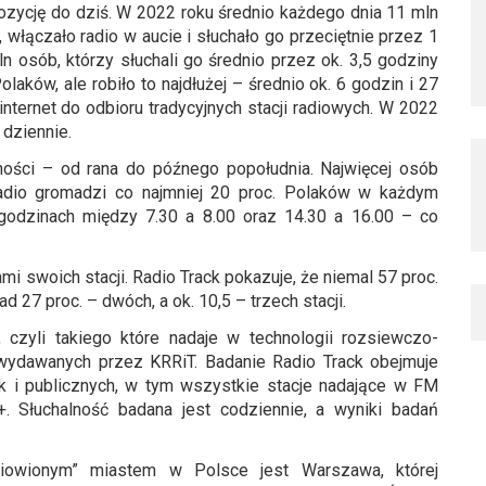
 pozycję do dziś. W 2022 roku średnio każdego dnia 11 mln
, włączało radio w aucie i słuchało go przeciętnie przez 1
 osób, którzy słuchali go średnio przez ok. 3,5 godziny
olaków, ale robiło to najdłużej – średnio ok. 6 godzin i 27
internet do odbioru tradycyjnych stacji radiowych. W 2022
 dziennie.
ności – od rana do późnego popołudnia. Najwięcej osób
radio gromadzi co najmniej 20 proc. Polaków w każdym
odzinach między 7.30 a 8.00 oraz 14.30 a 16.00 – co
i swoich stacji. Radio Track pokazuje, że niemal 57 proc.
d 27 proc. – dwóch, a ok. 10,5 – trzech stacji.
 czyli takiego które nadaje w technologii rozsiewczo-
wydawanych przez KRRiT. Badanie Radio Track obejmuje
ak i publicznych, w tym wszystkie stacje nadające w FM
. Słuchalność badana jest codziennie, a wyniki badań
adiowionym” miastem w Polsce jest Warszawa, której