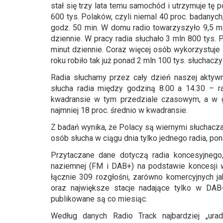
stał się trzy lata temu samochód i utrzymuje tę
600 tys. Polaków, czyli niemal 40 proc. badanych
godz. 50 min. W domu radio towarzyszyło 9,5 mln
dziennie. W pracy radia słuchało 3 mln 800 tys. P
minut dziennie. Coraz więcej osób wykorzystuje 
roku robiło tak już ponad 2 mln 100 tys. słuchaczy
Radia słuchamy przez cały dzień naszej aktyw
słucha radia między godziną 8.00 a 14.30 – 
kwadransie w tym przedziale czasowym, a w g
najmniej 18 proc. średnio w kwadransie.
Z badań wynika, że Polacy są wiernymi słuchaczam
osób słucha w ciągu dnia tylko jednego radia, pona
Przytaczane dane dotyczą radia koncesyjnego,
naziemnej (FM i DAB+) na podstawie koncesji 
łącznie 309 rozgłośni, zarówno komercyjnych j
oraz największe stacje nadające tylko w DAB+
publikowane są co miesiąc.
Według danych Radio Track najbardziej „ur