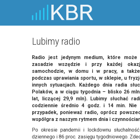
Lubimy radio
Radio jest jedynym medium, które może
zasadzie wszędzie i przy każdej oka
samochodzie, w domu i w pracy, a także
podczas uprawiania sportu, w sklepie, u fryzj
innych sytuacjach. Każdego dnia radia słu
Polaków, a w ciągu tygodnia – blisko 26 mln
lat, liczącej 29,9 mln). Lubimy słuchać ra
codziennie średnio 4 godz. i 14 min. Nie 
przypadek, ponieważ radio, oprócz powszec
współgra z naszym rytmem dnia i czynnościam
Po okresie pandemii i lockdownu słuchalnoś
dziennego i 86 proc. zasięgu tygodniowego. Zdec