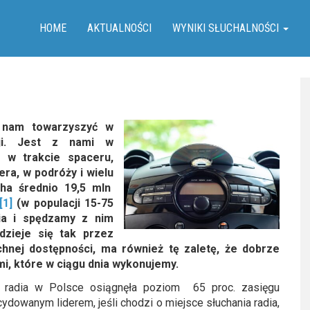
HOME
AKTUALNOŚCI
WYNIKI SŁUCHALNOŚCI
 nam towarzyszyć w
zji. Jest z nami w
 w trakcie spaceru,
era, w podróży i wielu
cha średnio 19,5 mln
[1]
(w populacji 15-75
dia i spędzamy z nim
dzieje się tak przez
hnej dostępności, ma również tę zaletę, że dobrze
i, które w ciągu dnia wykonujemy.
ć radia w Polsce osiągnęła poziom 65 proc. zasięgu
ydowanym liderem, jeśli chodzi o miejsce słuchania radia,