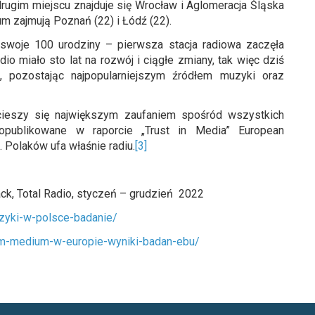
 drugim miejscu znajduje się Wrocław i Aglomeracja Śląska
um zajmują Poznań (22) i Łódź (22).
 swoje 100 urodziny – pierwsza stacja radiowa zaczęła
 miało sto lat na rozwój i ciągłe zmiany, tak więc dziś
, pozostając najpopularniejszym źródłem muzyki oraz
cieszy się największym zaufaniem spośród wszystkich
 opublikowane w raporcie „Trust in Media” European
. Polaków ufa właśnie radiu.
[3]
ck, Total Radio, styczeń – grudzień 2022
muzyki-w-polsce-badanie/
anym-medium-w-europie-wyniki-badan-ebu/