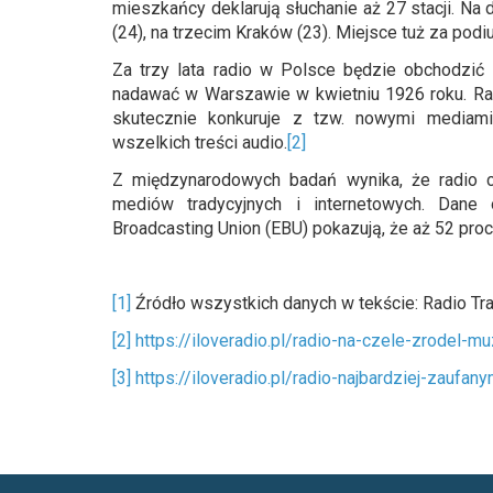
mieszkańcy deklarują słuchanie aż 27 stacji. Na
(24), na trzecim Kraków (23). Miejsce tuż za podi
Za trzy lata radio w Polsce będzie obchodzić
nadawać w Warszawie w kwietniu 1926 roku. Radio
skutecznie konkuruje z tzw. nowymi mediami
wszelkich treści audio.
[2]
Z międzynarodowych badań wynika, że radio 
mediów tradycyjnych i internetowych. Dane
Broadcasting Union (EBU) pokazują, że aż 52 proc
[1]
Źródło wszystkich danych w tekście: Radio Tra
[2]
https://iloveradio.pl/radio-na-czele-zrodel-
[3]
https://iloveradio.pl/radio-najbardziej-zauf